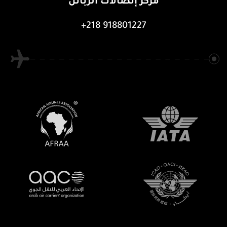
مركز إتصالات الزبائن
+218 918801227